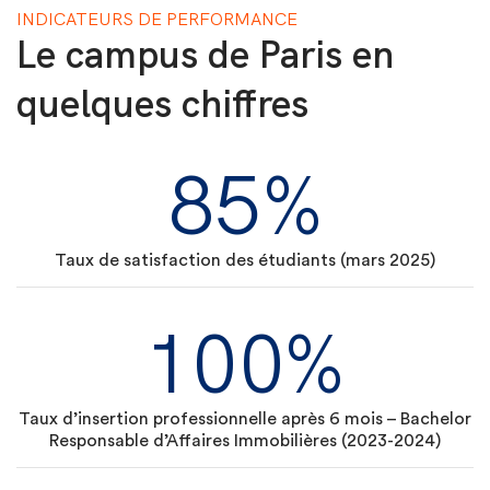
permanent ; de nombreux projets de
INDICATEURS DE PERFORMANCE
transformation de nos quartiers qui anime
Le campus de Paris en
tous les professionnels du secteur
et les
pousse à se réinventer !
quelques chiffres
85%
Taux de satisfaction des étudiants (mars 2025)
100%
Taux d’insertion professionnelle après 6 mois – Bachelor
Responsable d’Affaires Immobilières (2023-2024)