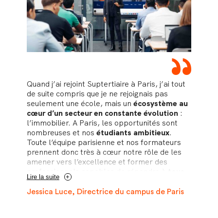
“
Quand j’ai rejoint Suptertiaire à Paris, j’ai tout
de suite compris que je ne rejoignais pas
seulement une école, mais un
écosystème au
cœur d’un secteur en constante évolution
:
l’immobilier. A Paris, les opportunités sont
nombreuses et nos
étudiants ambitieux
.
Toute l’équipe parisienne et nos formateurs
prennent donc très à cœur notre rôle de les
amener vers l’excellence et former des
professionnels capables de répondre à
tous
Lire la suite
les enjeux du secteur de l’immobilier et de la
gestion de patrimoine
. Et rien de mieux que le
Jessica Luce, Directrice du campus de Paris
terrain de jeu parisien pour s’y former :
dense, complexe, exigeant et en mouvement