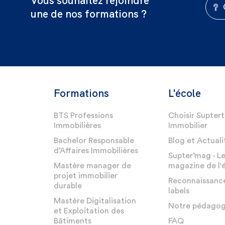
Vous souhaitez rejoindre
une de nos formations ?
Formations
L'école
BTS Professions
Choisir Suptert
Immobilières
Immobilier
Bachelor Responsable
Blog et Actuali
d’Affaires Immobilières
Supter’mag - L
Mastère manager de
magazine de l'
projet immobilier
Reconnaissanc
durable
labels
Mastère Digitalisation
Notre pédagog
et Exploitation des
Bâtiments
FAQ