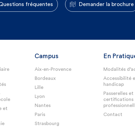
Questions fréquentes
Demander la brochure
Campus
En Pratiqu
iaire
Aix-en-Provence
Modalités d’a
Bordeaux
Accessibilité 
tés
handicap
Lille
e
Passerelles et
Lyon
école
certifications
Nantes
professionnell
e et
Paris
Contact
ie
Strasbourg