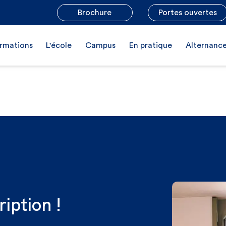
Brochure
Portes ouvertes
rmations
L'école
Campus
En pratique
Alternanc
ription !