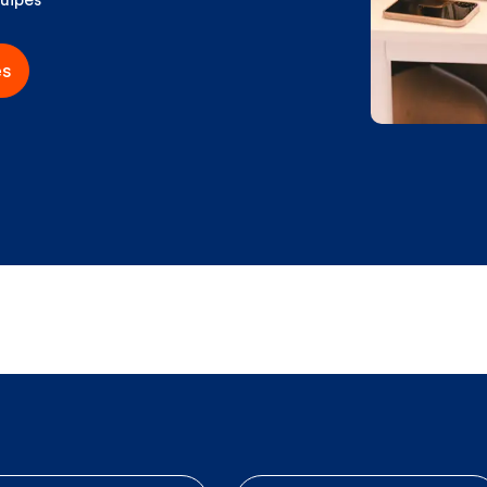
quipes
es