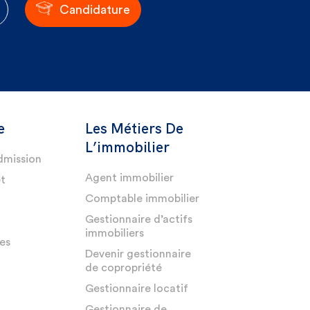
Candidature
e
Les Métiers De
L’immobilier
dmission
Agent immobilier
et
Comptable immobilier
Gestionnaire d’actifs
immobiliers
es
Devenir gestionnaire
de copropriété
Gestionnaire locatif
Gestionnaire de