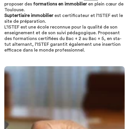
proposer des
formations en immobilier
en plein cœur de
Toulouse.
Suptertiaire immobilier
est certificateur et l’ISTEF est le
site de préparation.
L’IS­TEF est une école recon­nue pour la qua­lité de son
ensei­gne­ment et de son suivi péda­go­gique. Pro­po­sant
des for­ma­tions cer­ti­fiées du Bac + 2 au Bac + 5, en sta­
tut alter­nant, l’IS­TEF garan­tit éga­le­ment une inser­tion
effi­cace dans le monde pro­fes­sion­nel.