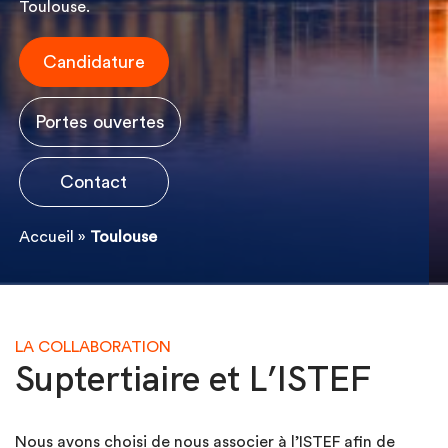
Toulouse.
Candidature
Portes ouvertes
Contact
Accueil
»
Toulouse
LA COLLABORATION
Suptertiaire et L’ISTEF
Nous avons choisi de nous associer à
l’ISTEF
afin de