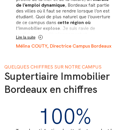
de l’emploi dynamique
, Bordeaux fait partie
des villes où il faut se rendre lorsque l’on est
étudiant. Quoi de plus naturel que l’ouverture
de ce campus dans
cette région où
l’immobilier explose
. Je suis ravie de
participer à ce développement et
Lire la suite
accompagner jeunes et entreprises dans leurs
ambitions.
Mélina COUTY, Directrice Campus Bordeaux
QUELQUES CHIFFRES SUR NOTRE CAMPUS
Suptertiaire Immobilier
Bordeaux en chiffres
100%