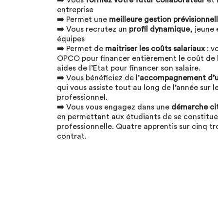
➡️
Vous
formez votre futur collaborateur
et 
entreprise
➡️
Permet une
meilleure gestion prévisionne
➡️
Vous recrutez un
profil dynamique
, jeune
équipes
➡️
Permet de
maitriser les coûts salariaux
: v
OPCO pour financer entièrement le coût de l
aides de l’Etat pour financer son salaire.
➡️
Vous bénéficiez de l’
accompagnement d’u
qui vous assiste tout au long de l’année sur 
professionnel.
➡️
Vous vous engagez dans une
démarche ci
en permettant aux étudiants de se constitue
professionnelle. Quatre apprentis sur cinq tr
contrat.