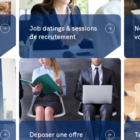
Job datings & sessions
N
de recrutement
v
Déposer une offre
T