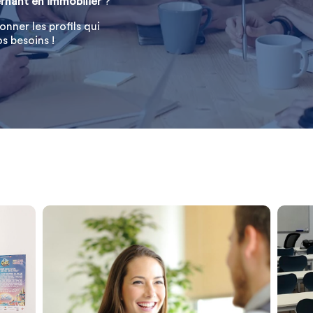
rnant en immobilier
?
nner les profils qui
s besoins !