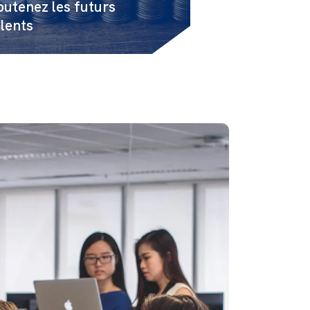
outenez les futurs
alents