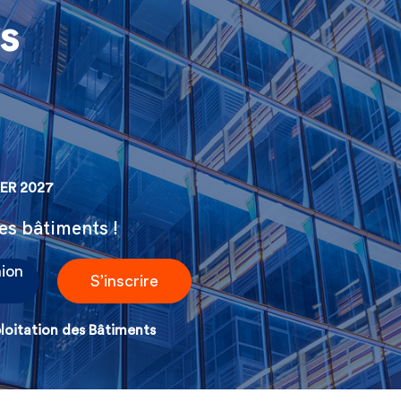
s
ER 2027
des bâtiments !
nion
S’inscrire
ploitation des Bâtiments