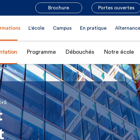
Brochure
Portes ouvertes
rmations
L'école
Campus
En pratique
Alternanc
ntation
Programme
Débouchés
Notre école
C+5
t
t