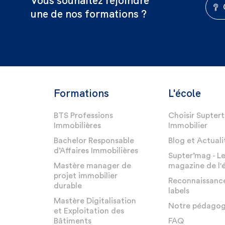
Vous souhaitez rejoindre
une de nos formations ?
Formations
L'école
BTS Professions
Choisir Suptert
Immobilières
Immobilier
Bachelor Responsable
Blog et Actuali
d’Affaires Immobilières
Supter’mag - L
Mastère manager de
magazine de l'
projet immobilier
Reconnaissanc
durable
labels
Mastère Digitalisation
Notre pédagog
et Exploitation des
Bâtiments
FAQ