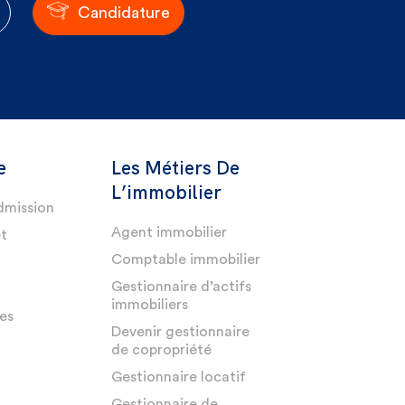
Candidature
e
Les Métiers De
L’immobilier
dmission
Agent immobilier
et
Comptable immobilier
Gestionnaire d’actifs
immobiliers
es
Devenir gestionnaire
de copropriété
Gestionnaire locatif
Gestionnaire de