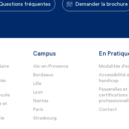
Questions fréquentes
Demander la brochure
Campus
En Pratiqu
iaire
Aix-en-Provence
Modalités d’a
Bordeaux
Accessibilité 
tés
handicap
Lille
e
Passerelles et
Lyon
école
certifications
Nantes
professionnell
e et
Paris
Contact
ie
Strasbourg