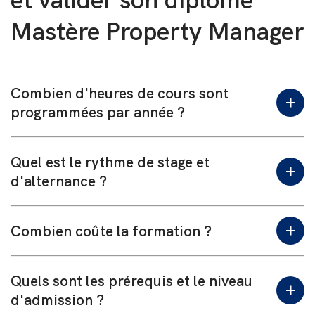
Mastère Property Manager
Combien d'heures de cours sont
programmées par année ?
Quel est le rythme de stage et
24 mois : 881h
d'alternance ?
Combien coûte la formation ?
Alternance
: 1 jour de cours par semaine ainsi que 9
semaines thématiques réparties sur les deux
années de formation.
Quels sont les prérequis et le niveau
PARCOURS EN ALTERNANCE
Frais d’inscription : 0€
d'admission ?
Coût des 2 années en alternance : 22 500€ – 100%