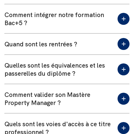
financé par l’entreprise & les opérateurs de
compétences (OPCO)
Comment intégrer notre formation
PARCOURS EN INITIAL
Accessible après un titre de niveau 6 (bac+3)
Frais d’inscription : 270€ (déduits de la première année)
Bac+5 ?
La maîtrise du Français (comprendre, écrire et
Coût des 2 années en initial : 17 000€ (8500€ / an)
parler) est indispensable
Quand sont les rentrées ?
Nous demandons aux personnes souhaitant intégrer
Inscription
notre diplôme
Mastère Property Manager
de passer un
entretien de positionnement.
À
l’écrit
puis à
l’oral
, cet
entretien nous aide à définir votre motivation et votre
Quelles sont les équivalences et les
Vous pouvez vous inscrire à des sessions d’entretiens
projet professionnel.
toute l’année. Les rentrées se réalisent entre
octobre et
passerelles du diplôme ?
Durant cet entretien, nous porterons attention à :
novembre
, selon les campus.
Votre expertise dans le domaine immobilier et de
la stratégie d’actifs immobiliers
Comment valider son Mastère
Équivalence et passerelles
Inscription
Votre facilité d’expression écrite et orale
Property Manager ?
Votre posture professionnelle
Votre dynamisme et votre vision professionnelle
Les dossiers d’admissions seront ensuite étudiés par nos
Quels sont les voies d'accès à ce titre
Pour connaître les modalités d’examen du
Mastère
équipes admissions. Vous recevrez les résultats en
Manager de Projet Immobilier Durable parcours Property
moyenne sous 72 heures.
professionnel ?